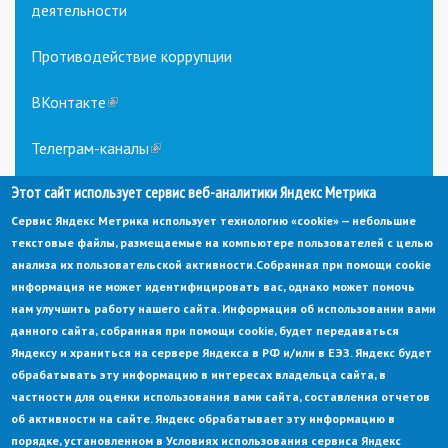
деятельности
Противодействие коррупции
ВКонтакте
(link
is
external)
Телеграм-каналы
(link
is
external)
Этот сайт использует сервис веб-аналитики Яндекс Метрика
Сервис Яндекс Метрика использует технологию «cookie» — небольшие
текстовые файлы, размещаемые на компьютере пользователей с целью
анализа их пользовательской активности.
Собранная при помощи cookie
информация не может идентифицировать вас, однако может помочь
нам улучшить работу нашего сайта. Информация об использовании вами
данного сайта, собранная при помощи cookie, будет передаваться
© Администрация города Заречный
Яндексу и храниться на сервере Яндекса в РФ и/или в ЕЭЗ. Яндекс будет
Электронная почта:
adm@zarechny.zato.ru
(link
обрабатывать эту информацию в интересах владельца сайта, в
sends
Пензенская обл, г. Заречный, пр-кт. 30-летия Победы, д. 27, 442960
частности для оценки использования вами сайта, составления отчетов
e-
mail)
об активности на сайте. Яндекс обрабатывает эту информацию в
При публикации материалов сайта ссылка на источник обязательна.
порядке, установленном в Условиях использования сервиса Яндекс