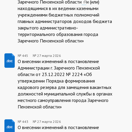
Заречного Пензенской области
(link
и (или)
is
находящимися в их ведении казенными
is
external)
учреждениями бюджетных полномочий
external)
главных администраторов доходов бюджета
закрытого административно-
территориального образования города
Заречного Пензенской области»
№ 445
№
27 марта 2026
27.03.2026/445
О внесении изменений в постановление
Администрации г. Заречного Пензенской
области от 23.12.2022 № 2224 «Об
утверждении Порядка формирования
кадрового резерва для замещения вакантных
должностей муниципальной службы в органах
местного самоуправления города Заречного
Пензенской области»
№ 443
№
27 марта 2026
27.03.2026/443
О внесении изменений в постановление