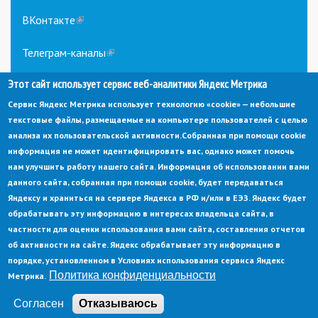
ВКонтакте
(link
is
external)
Телеграм-каналы
(link
is
external)
Этот сайт использует сервис веб-аналитики Яндекс Метрика
Сервис Яндекс Метрика использует технологию «cookie» — небольшие
текстовые файлы, размещаемые на компьютере пользователей с целью
анализа их пользовательской активности.
Собранная при помощи cookie
информация не может идентифицировать вас, однако может помочь
нам улучшить работу нашего сайта. Информация об использовании вами
данного сайта, собранная при помощи cookie, будет передаваться
© Администрация города Заречный
Яндексу и храниться на сервере Яндекса в РФ и/или в ЕЭЗ. Яндекс будет
Электронная почта:
adm@zarechny.zato.ru
(link
обрабатывать эту информацию в интересах владельца сайта, в
sends
Пензенская обл, г. Заречный, пр-кт. 30-летия Победы, д. 27, 442960
частности для оценки использования вами сайта, составления отчетов
e-
mail)
об активности на сайте. Яндекс обрабатывает эту информацию в
При публикации материалов сайта ссылка на источник обязательна.
порядке, установленном в Условиях использования сервиса Яндекс
Политика конфиденциальности
Метрика.
Политика конфиденциальности
Ссылка на старый сайт
Согласен
Отказываюсь