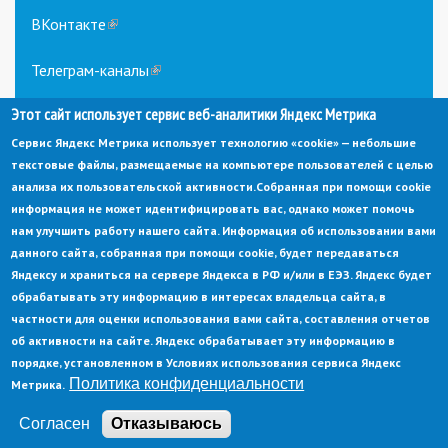
ВКонтакте
(link
is
external)
Телеграм-каналы
(link
is
Этот сайт использует сервис веб-аналитики Яндекс Метрика
external)
Сервис Яндекс Метрика использует технологию «cookie» — небольшие
текстовые файлы, размещаемые на компьютере пользователей с целью
анализа их пользовательской активности.
Собранная при помощи cookie
информация не может идентифицировать вас, однако может помочь
нам улучшить работу нашего сайта. Информация об использовании вами
данного сайта, собранная при помощи cookie, будет передаваться
© Администрация города Заречный
Яндексу и храниться на сервере Яндекса в РФ и/или в ЕЭЗ. Яндекс будет
Электронная почта:
adm@zarechny.zato.ru
(link
обрабатывать эту информацию в интересах владельца сайта, в
sends
Пензенская обл, г. Заречный, пр-кт. 30-летия Победы, д. 27, 442960
частности для оценки использования вами сайта, составления отчетов
e-
mail)
об активности на сайте. Яндекс обрабатывает эту информацию в
При публикации материалов сайта ссылка на источник обязательна.
порядке, установленном в Условиях использования сервиса Яндекс
Политика конфиденциальности
Метрика.
Политика конфиденциальности
Ссылка на старый сайт
Согласен
Отказываюсь