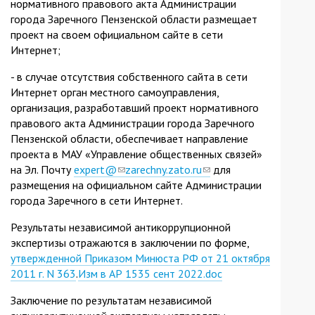
нормативного правового акта Администрации
города Заречного Пензенской области размещает
проект на своем официальном сайте в сети
Интернет;
- в случае отсутствия собственного сайта в сети
Интернет орган местного самоуправления,
организация, разработавший проект нормативного
правового акта Администрации города Заречного
Пензенской области, обеспечивает направление
проекта в МАУ «Управление общественных связей»
на Эл. Почту
expert@
(link
zarechny.zato.ru
(link
для
размещения на официальном сайте Администрации
sends
sends
города Заречного в сети Интернет.
e-
e-
mail)
mail)
Результаты независимой антикоррупционной
экспертизы отражаются в заключении по форме,
утвержденной Приказом Минюста РФ от 21 октября
2011 г. N 363
.
Изм в АР 1535 сент 2022.doc
Заключение по результатам независимой