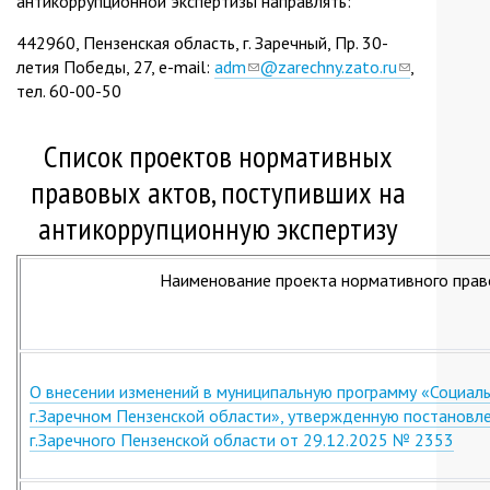
антикоррупционной экспертизы направлять:
442960, Пензенская область, г. Заречный, Пр. 30-
летия Победы, 27, e-mail:
adm
(link
@zarechny.zato.ru
(link
,
тел. 60-00-50
sends
sends
e-
e-
mail)
mail)
Cписок проектов нормативных
правовых актов, поступивших на
антикоррупционную экспертизу
Наименование проекта нормативного прав
О внесении изменений в муниципальную программу «Социал
г.Заречном Пензенской области», утвержденную постановл
г.Заречного Пензенской области от 29.12.2025 № 2353