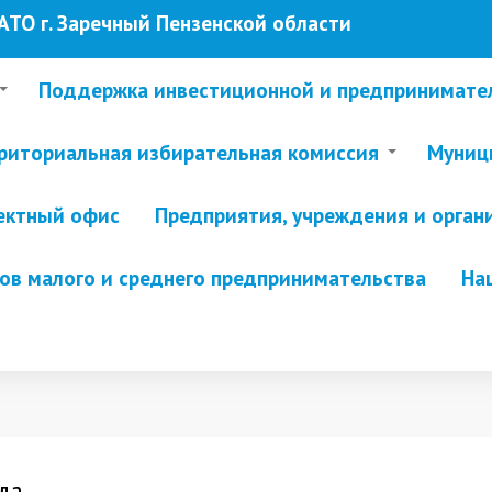
ТО г. Заречный Пензенской области
Поддержка инвестиционной и предпринимате
риториальная избирательная комиссия
Муници
ектный офис
Предприятия, учреждения и орган
в малого и среднего предпринимательства
На
ы
да