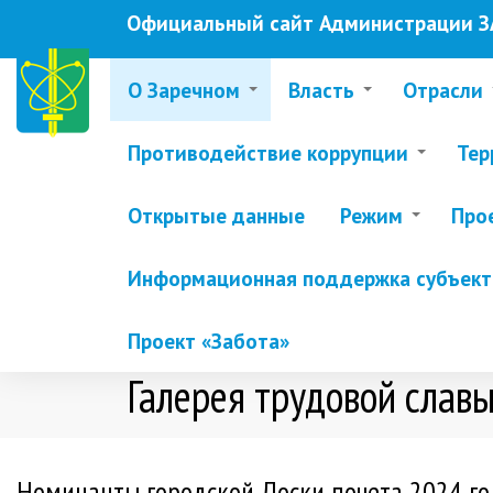
Перейти
Официальный сайт Администрации ЗА
к
основному
содержанию
О Заречном
Власть
Отрасли
Противодействие коррупции
Тер
Открытые данные
Режим
Про
Информационная поддержка субъекто
Проект «Забота»
Галерея трудовой слав
Номинанты городской Доски почета 2024 го