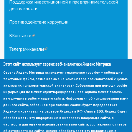
Поддержка инвестиционной и предпринимательской
деятельности
Противодействие коррупции
ВКонтакте
(link
is
external)
Телеграм-каналы
(link
is
external)
Этот сайт использует сервис веб-аналитики Яндекс Метрика
Сервис Яндекс Метрика использует технологию «cookie» — небольшие
текстовые файлы, размещаемые на компьютере пользователей с целью
анализа их пользовательской активности.
Собранная при помощи cookie
информация не может идентифицировать вас, однако может помочь
нам улучшить работу нашего сайта. Информация об использовании вами
данного сайта, собранная при помощи cookie, будет передаваться
© Администрация города Заречный
Яндексу и храниться на сервере Яндекса в РФ и/или в ЕЭЗ. Яндекс будет
Электронная почта:
adm@zarechny.zato.ru
(link
sends
обрабатывать эту информацию в интересах владельца сайта, в
Пензенская обл, г. Заречный, пр-кт. 30-летия Победы, д. 27, 442960
e-
частности для оценки использования вами сайта, составления отчетов
mail)
При публикации материалов сайта ссылка на источник обязательна.
об активности на сайте. Яндекс обрабатывает эту информацию в