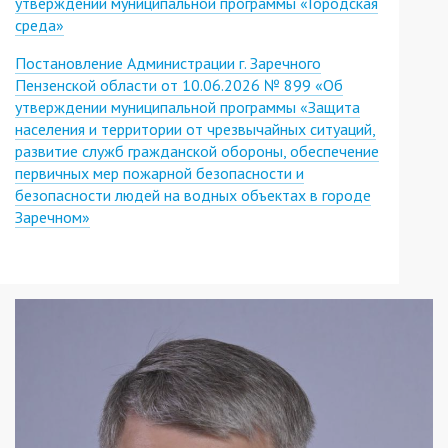
утверждении муниципальной программы «Городская
среда»
Постановление Администрации г. Заречного
Пензенской области от 10.06.2026 № 899 «Об
утверждении муниципальной программы «Защита
населения и территории от чрезвычайных ситуаций,
развитие служб гражданской обороны, обеспечение
первичных мер пожарной безопасности и
безопасности людей на водных объектах в городе
Заречном»