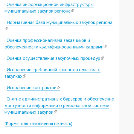
·
Оценка информационной инфраструктуры
external)
муниципальных закупок региона
(link
is
·
Нормативная база муниципальных закупок региона
external)
(link
is
·
Оценка профессионализма заказчиков и
external)
обеспеченности квалифицированными кадрами
(link
is
·
Оценка осуществления закупочных процедур
(link
external)
is
·
Исполнение требований законодательства о
external)
закупках
(link
is
·
Исполнение контрактов
(link
external)
is
·
Снятие административных барьеров и обеспечение
external)
доступности информации о региональной системе
муниципальных закупок
(link
is
Формы для заполнения (скачать)
external)