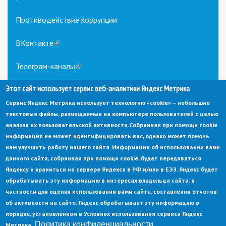
Противодействие коррупции
ВКонтакте
(link
is
external)
Телеграм-каналы
(link
is
Этот сайт использует сервис веб-аналитики Яндекс Метрика
external)
Сервис Яндекс Метрика использует технологию «cookie» — небольшие
текстовые файлы, размещаемые на компьютере пользователей с целью
анализа их пользовательской активности.
Собранная при помощи cookie
информация не может идентифицировать вас, однако может помочь
нам улучшить работу нашего сайта. Информация об использовании вами
данного сайта, собранная при помощи cookie, будет передаваться
© Администрация города Заречный
Яндексу и храниться на сервере Яндекса в РФ и/или в ЕЭЗ. Яндекс будет
Электронная почта:
adm@zarechny.zato.ru
(link
обрабатывать эту информацию в интересах владельца сайта, в
sends
Пензенская обл, г. Заречный, пр-кт. 30-летия Победы, д. 27, 442960
частности для оценки использования вами сайта, составления отчетов
e-
mail)
об активности на сайте. Яндекс обрабатывает эту информацию в
При публикации материалов сайта ссылка на источник обязательна.
порядке, установленном в Условиях использования сервиса Яндекс
Политика конфиденциальности
Метрика.