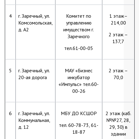
4
г. Заречный, ул.
Комитет по
1 этаж–
Комсомольская,
управлению
214,00
д. А2
имуществом г.
2 этаж –
Заречного
137,7
тел.61-00-05
5
г. Заречный, ул.
МАУ «Бизнес
2 этаж –
20-ая дорога
инкубатор
70,0
«Импульс» тел.60-
00-26
6
г. Заречный, ул.
МБУ ДО КСШОР
2 этаж (каб.
Коммунальная,
№№27, 28,
тел. 60-78-73, 61-
д. 12
29, 30) в
18-87
здании