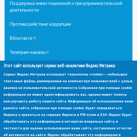
Поддержка инвестиционной и предпринимательской
деятельности
Противодействие коррупции
ВКонтакте
(link
is
external)
Телеграм-каналы
(link
is
Этот сайт использует сервис веб-аналитики Яндекс Метрика
external)
Сервис Яндекс Метрика использует технологию «cookie» — небольшие
текстовые файлы, размещаемые на компьютере пользователей с целью
анализа их пользовательской активности.
Собранная при помощи cookie
информация не может идентифицировать вас, однако может помочь
нам улучшить работу нашего сайта. Информация об использовании вами
данного сайта, собранная при помощи cookie, будет передаваться
© Администрация города Заречный
Яндексу и храниться на сервере Яндекса в РФ и/или в ЕЭЗ. Яндекс будет
Электронная почта:
adm@zarechny.zato.ru
(link
обрабатывать эту информацию в интересах владельца сайта, в
sends
Пензенская обл, г. Заречный, пр-кт. 30-летия Победы, д. 27, 442960
частности для оценки использования вами сайта, составления отчетов
e-
mail)
об активности на сайте. Яндекс обрабатывает эту информацию в
При публикации материалов сайта ссылка на источник обязательна.