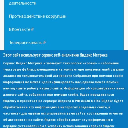
деятельности
Противодействие коррупции
ВКонтакте
(link
is
external)
Телеграм-каналы
(link
is
Этот сайт использует сервис веб-аналитики Яндекс Метрика
external)
Сервис Яндекс Метрика использует технологию «cookie» — небольшие
текстовые файлы, размещаемые на компьютере пользователей с целью
анализа их пользовательской активности.
Собранная при помощи cookie
информация не может идентифицировать вас, однако может помочь
нам улучшить работу нашего сайта. Информация об использовании вами
данного сайта, собранная при помощи cookie, будет передаваться
© Администрация города Заречный
Яндексу и храниться на сервере Яндекса в РФ и/или в ЕЭЗ. Яндекс будет
Электронная почта:
adm@zarechny.zato.ru
(link
обрабатывать эту информацию в интересах владельца сайта, в
sends
Пензенская обл, г. Заречный, пр-кт. 30-летия Победы, д. 27, 442960
частности для оценки использования вами сайта, составления отчетов
e-
mail)
об активности на сайте. Яндекс обрабатывает эту информацию в
При публикации материалов сайта ссылка на источник обязательна.
порядке, установленном в Условиях использования сервиса Яндекс