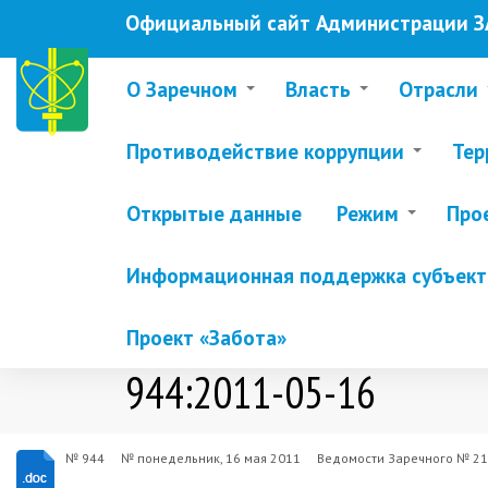
Перейти
Официальный сайт Администрации ЗА
к
основному
содержанию
О Заречном
Власть
Отрасли
Противодействие коррупции
Тер
Открытые данные
Режим
Про
Информационная поддержка субъекто
Проект «Забота»
944:2011-05-16
№ 944
№
понедельник, 16 мая 2011
Ведомости Заречного № 21 