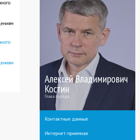
чного
щениям
чного
щениям
Алексей Владимирович
Костин
Глава города
Контактные данные
Интернет-приемная