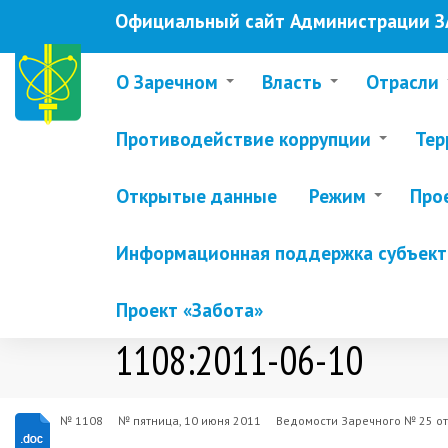
Перейти
Официальный сайт Администрации ЗА
к
основному
содержанию
О Заречном
Власть
Отрасли
Противодействие коррупции
Тер
Открытые данные
Режим
Про
Информационная поддержка субъекто
Проект «Забота»
1108:2011-06-10
№ 1108
№
пятница, 10 июня 2011
Ведомости Заречного № 25 от 