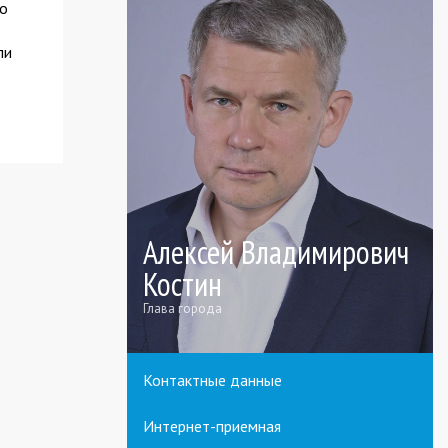
го
ли
Алексей Владимирович
Костин
Глава города
Контактные данные
Интернет-приемная