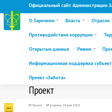
Перейти
Официальный сайт Администрации ЗА
к
основному
содержанию
О Заречном
Власть
Отрасли
Противодействие коррупции
Тер
Открытые данные
Режим
Про
Информационная поддержка субъекто
Проект «Забота»
Проект
№ Проект
№
вторник, 19 мая 2020
Проект