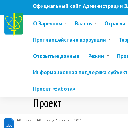
Перейти
Официальный сайт Администрации ЗА
к
основному
содержанию
О Заречном
Власть
Отрасли
Противодействие коррупции
Тер
Открытые данные
Режим
Про
Информационная поддержка субъекто
Проект «Забота»
Проект
№ Проект
№
пятница, 5 февраля 2021