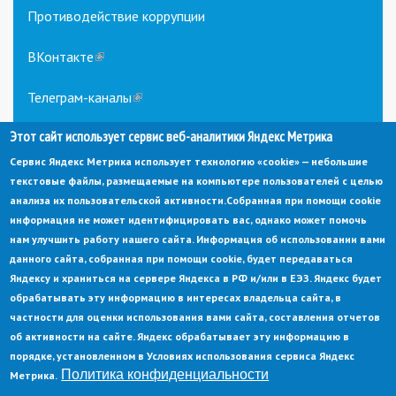
Противодействие коррупции
ВКонтакте
(link
is
external)
Телеграм-каналы
(link
is
Этот сайт использует сервис веб-аналитики Яндекс Метрика
external)
Сервис Яндекс Метрика использует технологию «cookie» — небольшие
текстовые файлы, размещаемые на компьютере пользователей с целью
анализа их пользовательской активности.
Собранная при помощи cookie
информация не может идентифицировать вас, однако может помочь
нам улучшить работу нашего сайта. Информация об использовании вами
данного сайта, собранная при помощи cookie, будет передаваться
© Администрация города Заречный
Яндексу и храниться на сервере Яндекса в РФ и/или в ЕЭЗ. Яндекс будет
Электронная почта:
adm@zarechny.zato.ru
(link
обрабатывать эту информацию в интересах владельца сайта, в
sends
Пензенская обл, г. Заречный, пр-кт. 30-летия Победы, д. 27, 442960
частности для оценки использования вами сайта, составления отчетов
e-
mail)
об активности на сайте. Яндекс обрабатывает эту информацию в
При публикации материалов сайта ссылка на источник обязательна.
порядке, установленном в Условиях использования сервиса Яндекс
Политика конфиденциальности
Метрика.
Политика конфиденциальности
Ссылка на старый сайт