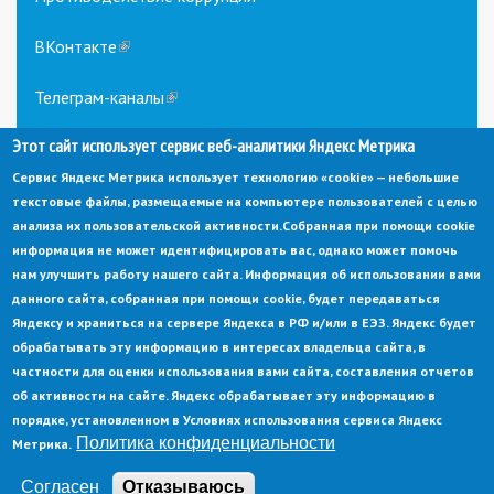
ВКонтакте
(link
is
external)
Телеграм-каналы
(link
is
Этот сайт использует сервис веб-аналитики Яндекс Метрика
external)
Сервис Яндекс Метрика использует технологию «cookie» — небольшие
текстовые файлы, размещаемые на компьютере пользователей с целью
анализа их пользовательской активности.
Собранная при помощи cookie
информация не может идентифицировать вас, однако может помочь
нам улучшить работу нашего сайта. Информация об использовании вами
данного сайта, собранная при помощи cookie, будет передаваться
© Администрация города Заречный
Яндексу и храниться на сервере Яндекса в РФ и/или в ЕЭЗ. Яндекс будет
Электронная почта:
adm@zarechny.zato.ru
(link
обрабатывать эту информацию в интересах владельца сайта, в
sends
Пензенская обл, г. Заречный, пр-кт. 30-летия Победы, д. 27, 442960
частности для оценки использования вами сайта, составления отчетов
e-
mail)
об активности на сайте. Яндекс обрабатывает эту информацию в
При публикации материалов сайта ссылка на источник обязательна.
порядке, установленном в Условиях использования сервиса Яндекс
Политика конфиденциальности
Метрика.
Политика конфиденциальности
Ссылка на старый сайт
Согласен
Отказываюсь