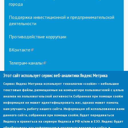
города
Поддержка инвестиционной и предпринимательской
деятельности
Противодействие коррупции
ВКонтакте
(link
is
external)
Телеграм-каналы
(link
is
Этот сайт использует сервис веб-аналитики Яндекс Метрика
external)
Сервис Яндекс Метрика использует технологию «cookie» — небольшие
текстовые файлы, размещаемые на компьютере пользователей с целью
анализа их пользовательской активности.
Собранная при помощи cookie
информация не может идентифицировать вас, однако может помочь
нам улучшить работу нашего сайта. Информация об использовании вами
данного сайта, собранная при помощи cookie, будет передаваться
© Администрация города Заречный
Яндексу и храниться на сервере Яндекса в РФ и/или в ЕЭЗ. Яндекс будет
Электронная почта:
adm@zarechny.zato.ru
(link
обрабатывать эту информацию в интересах владельца сайта, в