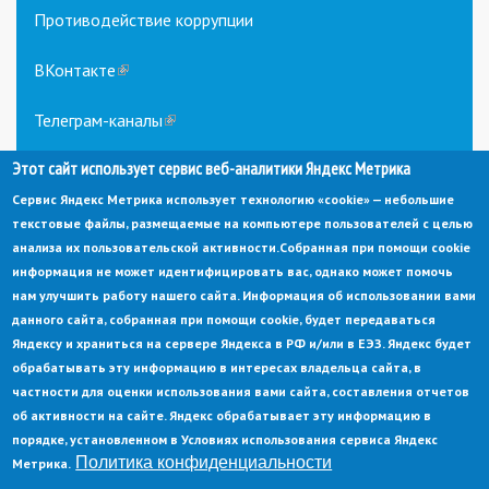
Противодействие коррупции
ВКонтакте
(link
is
external)
Телеграм-каналы
(link
is
Этот сайт использует сервис веб-аналитики Яндекс Метрика
external)
Сервис Яндекс Метрика использует технологию «cookie» — небольшие
текстовые файлы, размещаемые на компьютере пользователей с целью
анализа их пользовательской активности.
Собранная при помощи cookie
информация не может идентифицировать вас, однако может помочь
нам улучшить работу нашего сайта. Информация об использовании вами
данного сайта, собранная при помощи cookie, будет передаваться
© Администрация города Заречный
Яндексу и храниться на сервере Яндекса в РФ и/или в ЕЭЗ. Яндекс будет
Электронная почта:
adm@zarechny.zato.ru
(link
обрабатывать эту информацию в интересах владельца сайта, в
sends
Пензенская обл, г. Заречный, пр-кт. 30-летия Победы, д. 27, 442960
частности для оценки использования вами сайта, составления отчетов
e-
mail)
об активности на сайте. Яндекс обрабатывает эту информацию в
При публикации материалов сайта ссылка на источник обязательна.
порядке, установленном в Условиях использования сервиса Яндекс
Политика конфиденциальности
Метрика.
Политика конфиденциальности
Ссылка на старый сайт