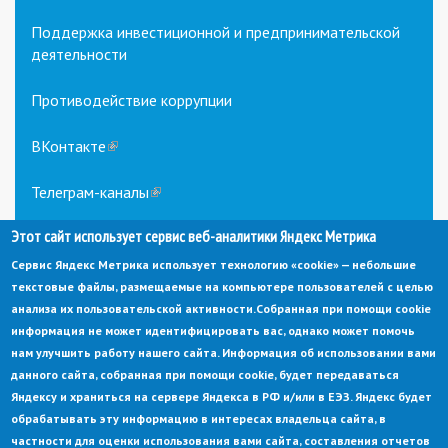
Поддержка инвестиционной и предпринимательской
деятельности
Противодействие коррупции
ВКонтакте
(link
is
external)
Телеграм-каналы
(link
is
Этот сайт использует сервис веб-аналитики Яндекс Метрика
external)
Сервис Яндекс Метрика использует технологию «cookie» — небольшие
текстовые файлы, размещаемые на компьютере пользователей с целью
анализа их пользовательской активности.
Собранная при помощи cookie
информация не может идентифицировать вас, однако может помочь
нам улучшить работу нашего сайта. Информация об использовании вами
данного сайта, собранная при помощи cookie, будет передаваться
© Администрация города Заречный
Яндексу и храниться на сервере Яндекса в РФ и/или в ЕЭЗ. Яндекс будет
Электронная почта:
adm@zarechny.zato.ru
(link
обрабатывать эту информацию в интересах владельца сайта, в
sends
Пензенская обл, г. Заречный, пр-кт. 30-летия Победы, д. 27, 442960
частности для оценки использования вами сайта, составления отчетов
e-