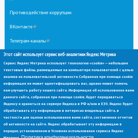
Противодействие коррупции
ВКонтакте
(link
is
external)
Телеграм-каналы
(link
is
Этот сайт использует сервис веб-аналитики Яндекс Метрика
external)
Сервис Яндекс Метрика использует технологию «cookie» — небольшие
текстовые файлы, размещаемые на компьютере пользователей с целью
анализа их пользовательской активности.
Собранная при помощи cookie
информация не может идентифицировать вас, однако может помочь
нам улучшить работу нашего сайта. Информация об использовании вами
данного сайта, собранная при помощи cookie, будет передаваться
© Администрация города Заречный
Яндексу и храниться на сервере Яндекса в РФ и/или в ЕЭЗ. Яндекс будет
Электронная почта:
adm@zarechny.zato.ru
(link
обрабатывать эту информацию в интересах владельца сайта, в
sends
Пензенская обл, г. Заречный, пр-кт. 30-летия Победы, д. 27, 442960
частности для оценки использования вами сайта, составления отчетов
e-
mail)
об активности на сайте. Яндекс обрабатывает эту информацию в
При публикации материалов сайта ссылка на источник обязательна.
порядке, установленном в Условиях использования сервиса Яндекс
Политика конфиденциальности
Метрика.