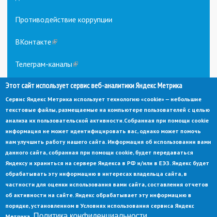
Противодействие коррупции
ВКонтакте
(link
is
external)
Телеграм-каналы
(link
is
Этот сайт использует сервис веб-аналитики Яндекс Метрика
external)
Сервис Яндекс Метрика использует технологию «cookie» — небольшие
текстовые файлы, размещаемые на компьютере пользователей с целью
анализа их пользовательской активности.
Собранная при помощи cookie
информация не может идентифицировать вас, однако может помочь
нам улучшить работу нашего сайта. Информация об использовании вами
данного сайта, собранная при помощи cookie, будет передаваться
© Администрация города Заречный
Яндексу и храниться на сервере Яндекса в РФ и/или в ЕЭЗ. Яндекс будет
Электронная почта:
adm@zarechny.zato.ru
(link
обрабатывать эту информацию в интересах владельца сайта, в
sends
Пензенская обл, г. Заречный, пр-кт. 30-летия Победы, д. 27, 442960
частности для оценки использования вами сайта, составления отчетов
e-
mail)
об активности на сайте. Яндекс обрабатывает эту информацию в
При публикации материалов сайта ссылка на источник обязательна.
порядке, установленном в Условиях использования сервиса Яндекс
Политика конфиденциальности
Метрика.