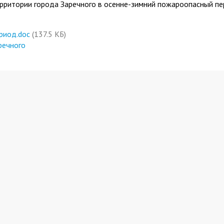
рритории города Заречного в осенне-зимний пожароопасный п
риод.doc
(137.5 КБ)
речного