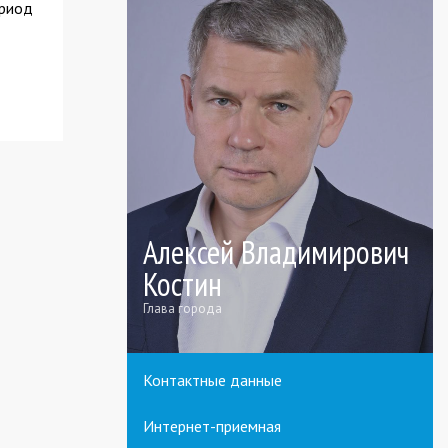
ериод
Алексей Владимирович
Костин
Глава города
Контактные данные
Интернет-приемная