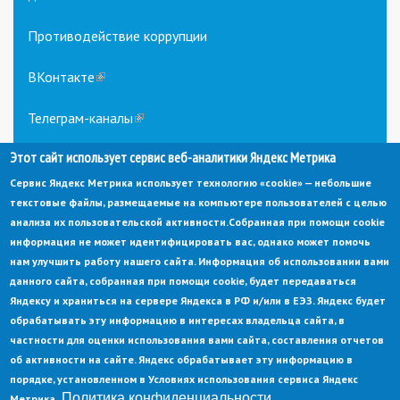
Противодействие коррупции
ВКонтакте
(link
is
external)
Телеграм-каналы
(link
is
Этот сайт использует сервис веб-аналитики Яндекс Метрика
external)
Сервис Яндекс Метрика использует технологию «cookie» — небольшие
текстовые файлы, размещаемые на компьютере пользователей с целью
анализа их пользовательской активности.
Собранная при помощи cookie
информация не может идентифицировать вас, однако может помочь
нам улучшить работу нашего сайта. Информация об использовании вами
данного сайта, собранная при помощи cookie, будет передаваться
© Администрация города Заречный
Яндексу и храниться на сервере Яндекса в РФ и/или в ЕЭЗ. Яндекс будет
Электронная почта:
adm@zarechny.zato.ru
(link
обрабатывать эту информацию в интересах владельца сайта, в
sends
Пензенская обл, г. Заречный, пр-кт. 30-летия Победы, д. 27, 442960
частности для оценки использования вами сайта, составления отчетов
e-
mail)
об активности на сайте. Яндекс обрабатывает эту информацию в
При публикации материалов сайта ссылка на источник обязательна.
порядке, установленном в Условиях использования сервиса Яндекс
Политика конфиденциальности
Метрика.