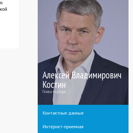
го
ской
Алексей Владимирович
Костин
Глава города
Контактные данные
Интернет-приемная