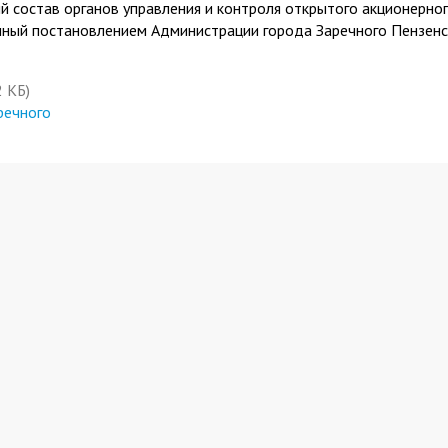
й состав органов управления и контроля открытого акционерно
ный постановлением Администрации города Заречного Пензен
2 КБ)
речного