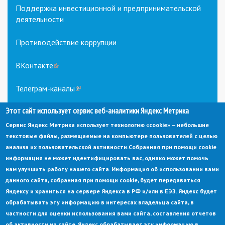
Поддержка инвестиционной и предпринимательской
деятельности
Противодействие коррупции
ВКонтакте
(link
is
external)
Телеграм-каналы
(link
is
Этот сайт использует сервис веб-аналитики Яндекс Метрика
external)
Сервис Яндекс Метрика использует технологию «cookie» — небольшие
текстовые файлы, размещаемые на компьютере пользователей с целью
анализа их пользовательской активности.
Собранная при помощи cookie
информация не может идентифицировать вас, однако может помочь
нам улучшить работу нашего сайта. Информация об использовании вами
данного сайта, собранная при помощи cookie, будет передаваться
© Администрация города Заречный
Яндексу и храниться на сервере Яндекса в РФ и/или в ЕЭЗ. Яндекс будет
Электронная почта:
adm@zarechny.zato.ru
(link
обрабатывать эту информацию в интересах владельца сайта, в
sends
Пензенская обл, г. Заречный, пр-кт. 30-летия Победы, д. 27, 442960
частности для оценки использования вами сайта, составления отчетов
e-
mail)
об активности на сайте. Яндекс обрабатывает эту информацию в