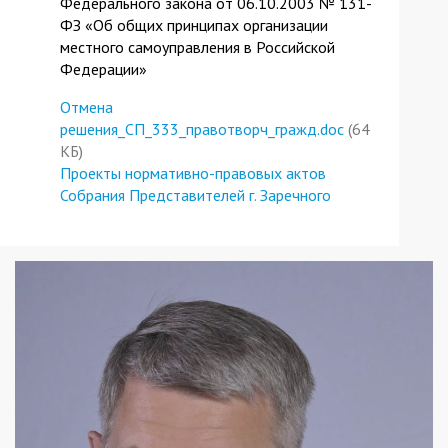
Федерального закона от 06.10.2003 № 131-
ФЗ «Об общих принципах организации
местного самоуправления в Российской
Федерации»
Отмена
решения_СП_333_правотворч_гражд.doc
(64
КБ)
Проекты нормативно-правовых актов
Собрания Представителей г. Заречного