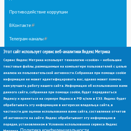
Противодействие коррупции
ВКонтакте
(link
is
external)
Телеграм-каналы
(link
is
Этот сайт использует сервис веб-аналитики Яндекс Метрика
external)
Сервис Яндекс Метрика использует технологию «cookie» — небольшие
текстовые файлы, размещаемые на компьютере пользователей с целью
анализа их пользовательской активности.
Собранная при помощи cookie
информация не может идентифицировать вас, однако может помочь
нам улучшить работу нашего сайта. Информация об использовании вами
данного сайта, собранная при помощи cookie, будет передаваться
© Администрация города Заречный
Яндексу и храниться на сервере Яндекса в РФ и/или в ЕЭЗ. Яндекс будет
Электронная почта:
adm@zarechny.zato.ru
(link
обрабатывать эту информацию в интересах владельца сайта, в
sends
Пензенская обл, г. Заречный, пр-кт. 30-летия Победы, д. 27, 442960
частности для оценки использования вами сайта, составления отчетов
e-
mail)
об активности на сайте. Яндекс обрабатывает эту информацию в
При публикации материалов сайта ссылка на источник обязательна.
порядке, установленном в Условиях использования сервиса Яндекс
Политика конфиденциальности
Метрика.