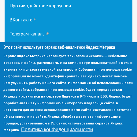
Противодействие коррупции
ВКонтакте
(link
is
external)
Телеграм-каналы
(link
is
Этот сайт использует сервис веб-аналитики Яндекс Метрика
external)
Сервис Яндекс Метрика использует технологию «cookie» — небольшие
текстовые файлы, размещаемые на компьютере пользователей с целью
анализа их пользовательской активности.
Собранная при помощи cookie
информация не может идентифицировать вас, однако может помочь
нам улучшить работу нашего сайта. Информация об использовании вами
данного сайта, собранная при помощи cookie, будет передаваться
© Администрация города Заречный
Яндексу и храниться на сервере Яндекса в РФ и/или в ЕЭЗ. Яндекс будет
Электронная почта:
adm@zarechny.zato.ru
(link
обрабатывать эту информацию в интересах владельца сайта, в
sends
Пензенская обл, г. Заречный, пр-кт. 30-летия Победы, д. 27, 442960
частности для оценки использования вами сайта, составления отчетов
e-
mail)
об активности на сайте. Яндекс обрабатывает эту информацию в
При публикации материалов сайта ссылка на источник обязательна.
порядке, установленном в Условиях использования сервиса Яндекс
Политика конфиденциальности
Метрика.
Политика конфиденциальности
Ссылка на старый сайт