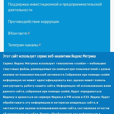
Поддержка инвестиционной и предпринимательской
деятельности
Противодействие коррупции
ВКонтакте
(link
is
external)
Телеграм-каналы
(link
is
Этот сайт использует сервис веб-аналитики Яндекс Метрика
external)
Сервис Яндекс Метрика использует технологию «cookie» — небольшие
текстовые файлы, размещаемые на компьютере пользователей с целью
анализа их пользовательской активности.
Собранная при помощи cookie
информация не может идентифицировать вас, однако может помочь
нам улучшить работу нашего сайта. Информация об использовании вами
данного сайта, собранная при помощи cookie, будет передаваться
© Администрация города Заречный
Яндексу и храниться на сервере Яндекса в РФ и/или в ЕЭЗ. Яндекс будет
Электронная почта:
adm@zarechny.zato.ru
(link
обрабатывать эту информацию в интересах владельца сайта, в
sends
Пензенская обл, г. Заречный, пр-кт. 30-летия Победы, д. 27, 442960
частности для оценки использования вами сайта, составления отчетов
e-
mail)
об активности на сайте. Яндекс обрабатывает эту информацию в