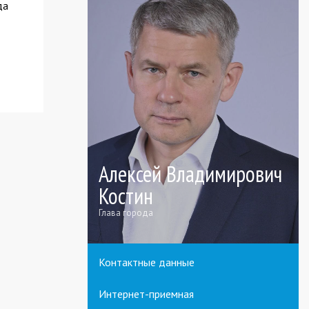
да
Алексей Владимирович
Костин
Глава города
Контактные данные
Интернет-приемная