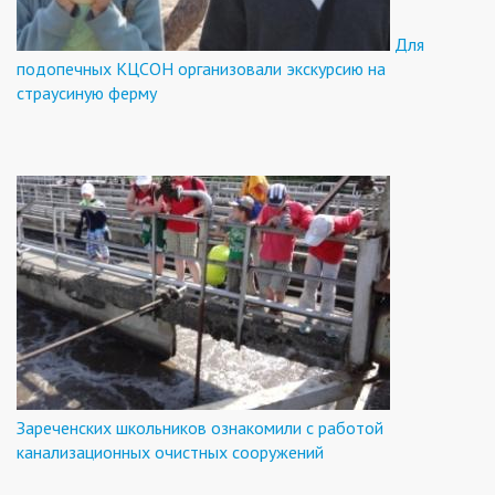
Для
подопечных КЦСОН организовали экскурсию на
страусиную ферму
Зареченских школьников ознакомили с работой
канализационных очистных сооружений