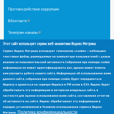
Противодействие коррупции
ВКонтакте
(link
is
external)
Телеграм-каналы
(link
is
external)
Этот сайт использует сервис веб-аналитики Яндекс Метрика
Сервис Яндекс Метрика использует технологию «cookie» — небольшие
текстовые файлы, размещаемые на компьютере пользователей с целью
анализа их пользовательской активности.
Собранная при помощи cookie
информация не может идентифицировать вас, однако может помочь
нам улучшить работу нашего сайта. Информация об использовании вами
данного сайта, собранная при помощи cookie, будет передаваться
© Администрация города Заречный
Яндексу и храниться на сервере Яндекса в РФ и/или в ЕЭЗ. Яндекс будет
Электронная почта:
adm@zarechny.zato.ru
(link
обрабатывать эту информацию в интересах владельца сайта, в
sends
Пензенская обл, г. Заречный, пр-кт. 30-летия Победы, д. 27, 442960
частности для оценки использования вами сайта, составления отчетов
e-
mail)
об активности на сайте. Яндекс обрабатывает эту информацию в
При публикации материалов сайта ссылка на источник обязательна.
порядке, установленном в Условиях использования сервиса Яндекс
Политика конфиденциальности
Метрика.
Политика конфиденциальности
Ссылка на старый сайт