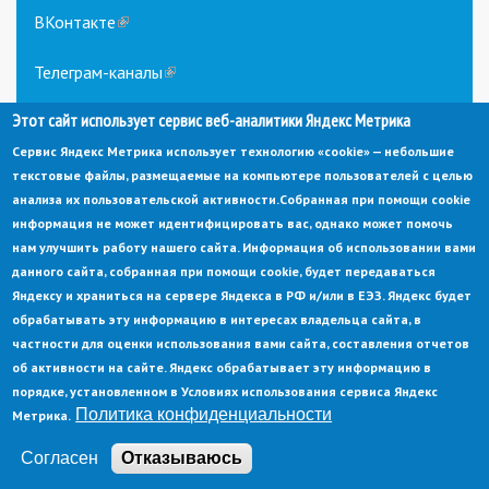
ВКонтакте
(link
is
external)
Телеграм-каналы
(link
is
Этот сайт использует сервис веб-аналитики Яндекс Метрика
external)
Сервис Яндекс Метрика использует технологию «cookie» — небольшие
текстовые файлы, размещаемые на компьютере пользователей с целью
анализа их пользовательской активности.
Собранная при помощи cookie
информация не может идентифицировать вас, однако может помочь
нам улучшить работу нашего сайта. Информация об использовании вами
данного сайта, собранная при помощи cookie, будет передаваться
© Администрация города Заречный
Яндексу и храниться на сервере Яндекса в РФ и/или в ЕЭЗ. Яндекс будет
Электронная почта:
adm@zarechny.zato.ru
(link
обрабатывать эту информацию в интересах владельца сайта, в
sends
Пензенская обл, г. Заречный, пр-кт. 30-летия Победы, д. 27, 442960
частности для оценки использования вами сайта, составления отчетов
e-
mail)
об активности на сайте. Яндекс обрабатывает эту информацию в
При публикации материалов сайта ссылка на источник обязательна.
порядке, установленном в Условиях использования сервиса Яндекс
Политика конфиденциальности
Метрика.
Политика конфиденциальности
Ссылка на старый сайт
Согласен
Отказываюсь