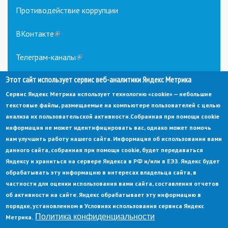
Противодействие коррупции
ВКонтакте
(link
is
external)
Телеграм-каналы
(link
is
Этот сайт использует сервис веб-аналитики Яндекс Метрика
external)
Сервис Яндекс Метрика использует технологию «cookie» — небольшие
текстовые файлы, размещаемые на компьютере пользователей с целью
анализа их пользовательской активности.
Собранная при помощи cookie
информация не может идентифицировать вас, однако может помочь
нам улучшить работу нашего сайта. Информация об использовании вами
данного сайта, собранная при помощи cookie, будет передаваться
© Администрация города Заречный
Яндексу и храниться на сервере Яндекса в РФ и/или в ЕЭЗ. Яндекс будет
Электронная почта:
adm@zarechny.zato.ru
(link
обрабатывать эту информацию в интересах владельца сайта, в
sends
Пензенская обл, г. Заречный, пр-кт. 30-летия Победы, д. 27, 442960
частности для оценки использования вами сайта, составления отчетов
e-
mail)
об активности на сайте. Яндекс обрабатывает эту информацию в
При публикации материалов сайта ссылка на источник обязательна.
порядке, установленном в Условиях использования сервиса Яндекс
Политика конфиденциальности
Метрика.
Политика конфиденциальности
Ссылка на старый сайт