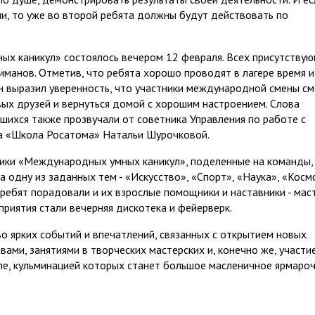
и, то уже во второй ребята должны будут действовать по
х каникул» состоялось вечером 12 февраля. Всех присутству
иманов. Отметив, что ребята хорошо проводят в лагере время и
он выразил уверенность, что участники международной смены см
вых друзей и вернуться домой с хорошим настроением. Слова
шихся также прозвучали от советника Управления по работе с
та «Школа Росатома» Натальи Шурочковой.
ики «Международных умных каникул», поделенные на команды,
 одну из заданных тем - «Искусство», «Спорт», «Наука», «Косм
ребят порадовали и их взрослые помощники и наставники - мас
риятия стали вечерняя дискотека и фейерверк.
 ярких событий и впечатлений, связанных с открытием новых
вами, занятиями в творческих мастерских и, конечно же, участи
ле, кульминацией которых станет большое масленичное ярмаро