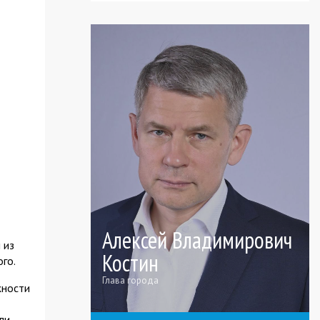
Алексей Владимирович
 из
Костин
ого.
Глава города
жности
ли