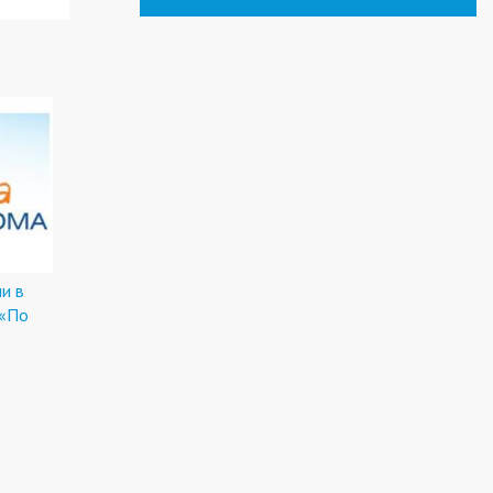
и в
 «По