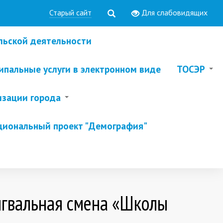
Старый сайт
Для слабовидящих
льской деятельности
пальные услуги в электронном виде
ТОСЭР
изации города
циональный проект "Демография"
нгвальная смена «Школы