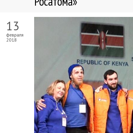
Росатома»
13
февраля
2018