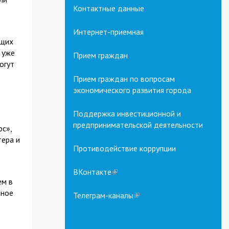
Контактные данные
Интернет-приемная
ющих
 уже
Прием граждан
огут
Прием граждан по вопросам
экономического развития города
Поддержка инвестиционной и
предпринимательской деятельности
ос»,
тера и
Противодействие коррупции
ВКонтакте
(link
ем в
is
чное
external)
Телеграм-каналы
(link
is
external)