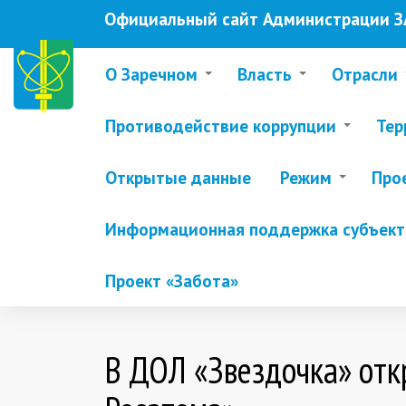
Перейти
Официальный сайт Администрации ЗА
к
основному
содержанию
О Заречном
Власть
Отрасли
Противодействие коррупции
Тер
Открытые данные
Режим
Про
Информационная поддержка субъекто
Проект «Забота»
В ДОЛ «Звездочка» от