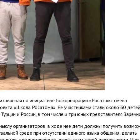
изованная по инициативе Госкорпорации «Росатом» смена
екта «Школа Росатома». Ее участниками стали около 60 детей
 Турции и России, в том числе и три юных представителя Заречн
амыслу организаторов, в ходе нее дети должны получить возмо
вальной среде при отсутствии единого языка общения, делать
по душе, демонстрировать результаты своей деятельности. И ес