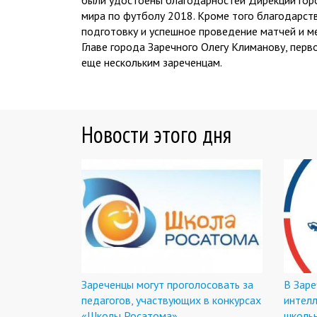
были удостоены благодарностей Дирекции гор
мира по футболу 2018. Кроме того благодарст
подготовку и успешное проведение матчей и м
Главе города Заречного Олегу Климанову, перв
еще нескольким зареченцам.
Новости этого дня
Зареченцы могут проголосовать за
В Зар
педагогов, участвующих в конкурсах
интелл
«Школы Росатома»
школь