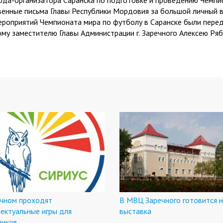
ода-организатора Саранска по подготовке и проведению Чемпи
венные письма Главы Республики Мордовия за большой личный 
ероприятий Чемпионата мира по футболу в Саранске были пере
ому заместителю Главы Администрации г. Заречного Алексею Ряб
ечном проходят
В МВЦ Заречного готовится 
ектуальные игры для
выставка
ников