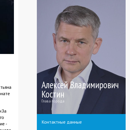
Алексей Владимирович
атьяна
Костин
онате
Глава города
«За
го
Контактные данные
ие -