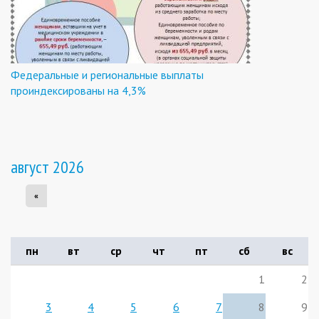
Федеральные и региональные выплаты
проиндексированы на 4,3%
август 2026
«
пн
вт
ср
чт
пт
сб
вс
1
2
3
4
5
6
7
8
9