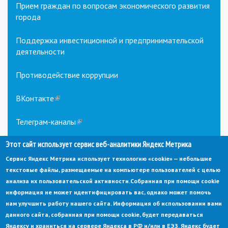
Прием граждан по вопросам экономического развития
города
Поддержка инвестиционной и предпринимательской
деятельности
Противодействие коррупции
ВКонтакте
(link
is
external)
Телеграм-каналы
(link
is
external)
Этот сайт использует сервис веб-аналитики Яндекс Метрика
Сервис Яндекс Метрика использует технологию «cookie» — небольшие
текстовые файлы, размещаемые на компьютере пользователей с целью
анализа их пользовательской активности.
Собранная при помощи cookie
информация не может идентифицировать вас, однако может помочь
нам улучшить работу нашего сайта. Информация об использовании вами
данного сайта, собранная при помощи cookie, будет передаваться
© Администрация города Заречный
Яндексу и храниться на сервере Яндекса в РФ и/или в ЕЭЗ. Яндекс будет