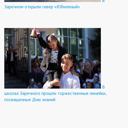
В
Заречном открыли сквер «Юбиленый»
В
школах Заречного прошли торжественные линейки,
посвященные Дню знаний