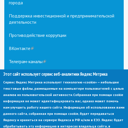
города
Поддержка инвестиционной и предпринимательской
деятельности
Противодействие коррупции
ВКонтакте
(link
is
external)
Телеграм-каналы
(link
is
Этот сайт использует сервис веб-аналитики Яндекс Метрика
external)
Сервис Яндекс Метрика использует технологию «cookie» — небольшие
текстовые файлы, размещаемые на компьютере пользователей с целью
анализа их пользовательской активности.
Собранная при помощи cookie
информация не может идентифицировать вас, однако может помочь
нам улучшить работу нашего сайта. Информация об использовании вами
данного сайта, собранная при помощи cookie, будет передаваться
© Администрация города Заречный
Яндексу и храниться на сервере Яндекса в РФ и/или в ЕЭЗ. Яндекс будет
Электронная почта:
adm@zarechny.zato.ru
(link
обрабатывать эту информацию в интересах владельца сайта, в