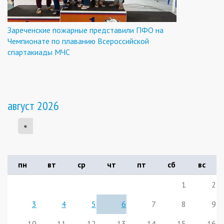
Зареченские пожарные представили ПФО на
Чемпионате по плаванию Всероссийской
спартакиады МЧС
август 2026
«
пн
вт
ср
чт
пт
сб
вс
1
2
3
4
5
6
7
8
9
10
11
12
13
14
15
16