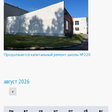
Продолжается капитальный ремонт школы №220
август 2026
«
пн
вт
ср
чт
пт
сб
вс