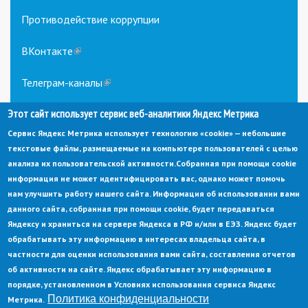
Противодействие коррупции
ВКонтакте
(link
is
external)
Телеграм-каналы
(link
is
external)
Этот сайт использует сервис веб-аналитики Яндекс Метрика
Сервис Яндекс Метрика использует технологию «cookie» — небольшие
текстовые файлы, размещаемые на компьютере пользователей с целью
анализа их пользовательской активности.
Собранная при помощи cookie
информация не может идентифицировать вас, однако может помочь
нам улучшить работу нашего сайта. Информация об использовании вами
данного сайта, собранная при помощи cookie, будет передаваться
© Администрация города Заречный
Яндексу и храниться на сервере Яндекса в РФ и/или в ЕЭЗ. Яндекс будет
Электронная почта:
adm@zarechny.zato.ru
(link
обрабатывать эту информацию в интересах владельца сайта, в
sends
Пензенская обл, г. Заречный, пр-кт. 30-летия Победы, д. 27, 442960
частности для оценки использования вами сайта, составления отчетов
e-
mail)
об активности на сайте. Яндекс обрабатывает эту информацию в
При публикации материалов сайта ссылка на источник обязательна.
порядке, установленном в Условиях использования сервиса Яндекс
Политика конфиденциальности
Метрика.
Политика конфиденциальности
Ссылка на старый сайт