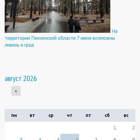
На
территории Пензенской области 7 июня возможны
ливень и град
август 2026
«
пн
вт
ср
чт
пт
сб
вс
1
2
3
4
5
6
7
8
9