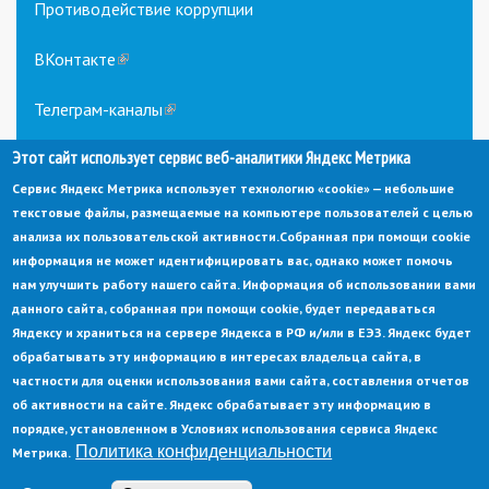
Противодействие коррупции
ВКонтакте
(link
is
external)
Телеграм-каналы
(link
is
external)
Этот сайт использует сервис веб-аналитики Яндекс Метрика
Сервис Яндекс Метрика использует технологию «cookie» — небольшие
текстовые файлы, размещаемые на компьютере пользователей с целью
анализа их пользовательской активности.
Собранная при помощи cookie
информация не может идентифицировать вас, однако может помочь
нам улучшить работу нашего сайта. Информация об использовании вами
данного сайта, собранная при помощи cookie, будет передаваться
© Администрация города Заречный
Яндексу и храниться на сервере Яндекса в РФ и/или в ЕЭЗ. Яндекс будет
Электронная почта:
adm@zarechny.zato.ru
(link
обрабатывать эту информацию в интересах владельца сайта, в
sends
Пензенская обл, г. Заречный, пр-кт. 30-летия Победы, д. 27, 442960
частности для оценки использования вами сайта, составления отчетов
e-
mail)
об активности на сайте. Яндекс обрабатывает эту информацию в
При публикации материалов сайта ссылка на источник обязательна.
порядке, установленном в Условиях использования сервиса Яндекс
Политика конфиденциальности
Метрика.
Политика конфиденциальности
Ссылка на старый сайт