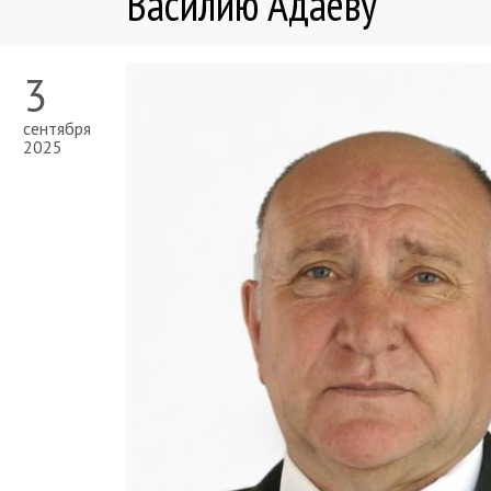
Василию Адаеву
3
сентября
2025