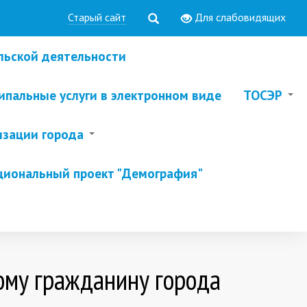
Старый сайт
Для слабовидящих
льской деятельности
пальные услуги в электронном виде
ТОСЭР
изации города
циональный проект "Демография"
ому гражданину города