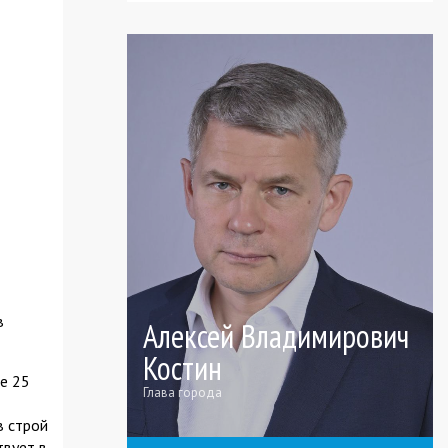
в
Алексей Владимирович
Костин
ее 25
Глава города
в строй
твует в