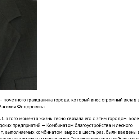
— почетного гражданина города, который внес огромный вклад 
 Василия Федоровича.
 С этого момента жизнь тесно связала его с этим городом. Бол
дских предприятий — Комбинатом благоустройства и лесного
от, выполняемых комбинатом, вырос в шесть раз, были введены 
единиц автомашин и механизмов. Это предприятие и сейчас учас