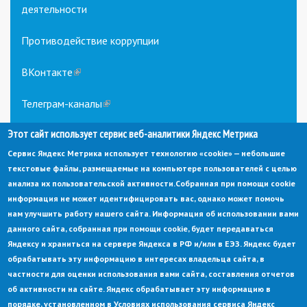
деятельности
Противодействие коррупции
ВКонтакте
(link
is
external)
Телеграм-каналы
(link
is
external)
Этот сайт использует сервис веб-аналитики Яндекс Метрика
Сервис Яндекс Метрика использует технологию «cookie» — небольшие
текстовые файлы, размещаемые на компьютере пользователей с целью
анализа их пользовательской активности.
Собранная при помощи cookie
информация не может идентифицировать вас, однако может помочь
нам улучшить работу нашего сайта. Информация об использовании вами
данного сайта, собранная при помощи cookie, будет передаваться
© Администрация города Заречный
Яндексу и храниться на сервере Яндекса в РФ и/или в ЕЭЗ. Яндекс будет
Электронная почта:
adm@zarechny.zato.ru
(link
обрабатывать эту информацию в интересах владельца сайта, в
sends
Пензенская обл, г. Заречный, пр-кт. 30-летия Победы, д. 27, 442960
частности для оценки использования вами сайта, составления отчетов
e-
mail)
об активности на сайте. Яндекс обрабатывает эту информацию в
При публикации материалов сайта ссылка на источник обязательна.
порядке, установленном в Условиях использования сервиса Яндекс