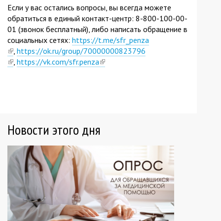
Если у вас остались вопросы, вы всегда можете
обратиться в единый контакт-центр: 8-800-100-00-
01 (звонок бесплатный), либо написать обращение в
социальных сетях:
https://t.me/sfr_penza
(link
,
https://ok.ru/group/70000000823796
is
(link
,
https://vk.com/sfr.penza
(link
external)
is
is
external)
external)
Новости этого дня