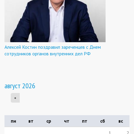
Алексей Костин поздравил зареченцев с Днем
сотрудников органов внутренних дел РФ
август 2026
«
пн
вт
ср
чт
пт
сб
вс
1
2