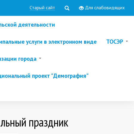
Старый сайт
Для слабовидящих
льской деятельности
пальные услуги в электронном виде
ТОСЭР
изации города
циональный проект "Демография"
альный праздник