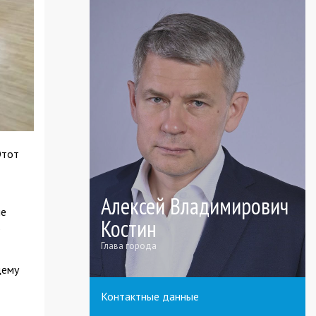
Этот
Алексей Владимирович
ые
Костин
ь
Глава города
щему
Контактные данные