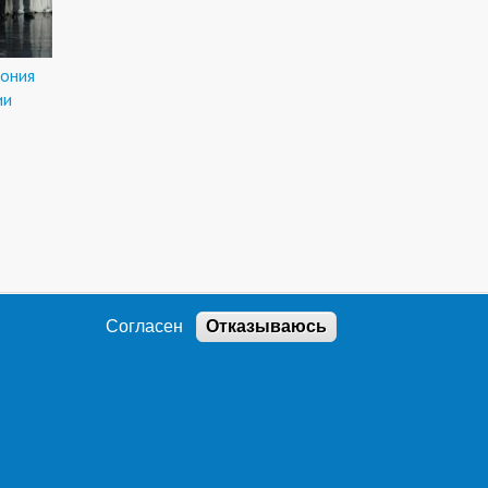
мония
ии
Согласен
Отказываюсь