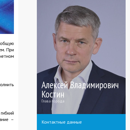
 общую
ем. При
учетном
Алексей Владимирович
полнить
Костин
Глава города
 гибкий
ание –
Контактные данные