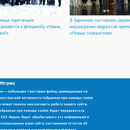
ольше зареченцев
В Заречном состоялась цере
единяются к флешмобу «Мама,
награждения лауреатов прем
пке!»
«Новые созидатели»
 Метрика
kie» — небольшие текстовые файлы, размещаемые на
овательской активности.
Собранная при помощи cookie
 может помочь нам улучшить работу нашего сайта.
обранная при помощи cookie, будет передаваться
 в ЕЭЗ. Яндекс будет обрабатывать эту информацию в
использования вами сайта, составления отчетов об
рмацию в порядке, установленном в Условиях